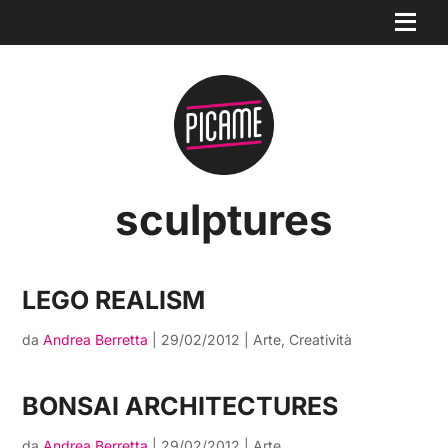
sculptures
LEGO REALISM
da
Andrea Berretta
|
29/02/2012
|
Arte
,
Creatività
BONSAI ARCHITECTURES
da
Andrea Berretta
|
29/02/2012
|
Arte