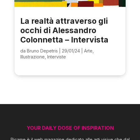
La realtà attraverso gli
occhi di Alessandro
Colonnetta – Intervista
da
Bruno Depetris
|
29/01/24
|
Arte
,
Illustrazione
,
Interviste
YOUR DAILY DOSE OF INSPIRATION
Picame è il web magazine dedicato alle arti visive che dal