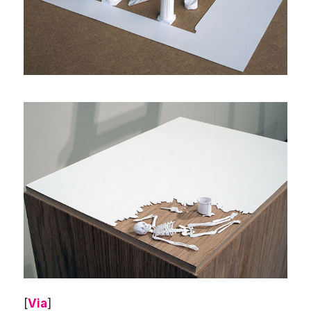
[
Via
]