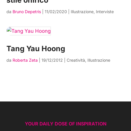
stile onirico
da
Bruno Depetris
|
11/02/2020
|
Illustrazione
,
Interviste
Tang Yau Hoong
da
Roberta Zeta
|
19/12/2012
|
Creatività
,
Illustrazione
YOUR DAILY DOSE OF INSPIRATION