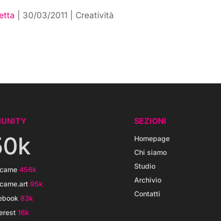
etta
|
30/03/2011
|
Creatività
UNITY
SEZIONI
50k
Homepage
Chi siamo
Studio
icame
456k
Archivio
came.art
95k
Contatti
ebook
83k
erest
16k