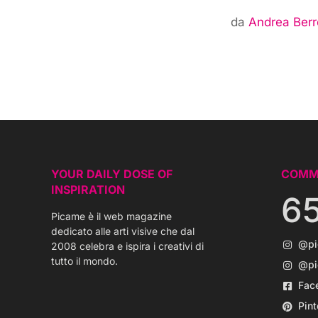
da
Andrea Berr
YOUR DAILY DOSE OF
COMM
INSPIRATION
6
Picame è il web magazine
dedicato alle arti visive che dal
@p
2008 celebra e ispira i creativi di
tutto il mondo.
@pi
Fac
Pint