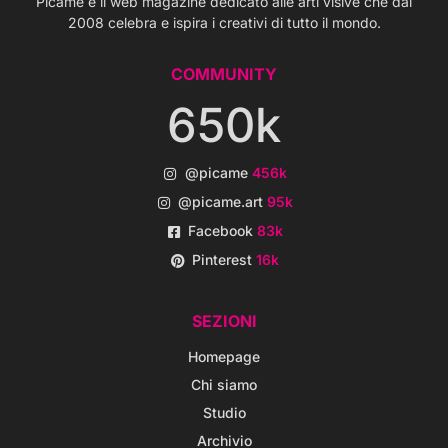
Picame è il web magazine dedicato alle arti visive che dal
2008 celebra e ispira i creativi di tutto il mondo.
COMMUNITY
650k
@picame
456k
@picame.art
95k
Facebook
83k
Pinterest
16k
SEZIONI
Homepage
Chi siamo
Studio
Archivio