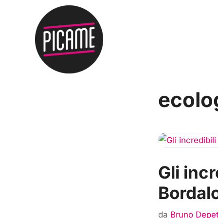
ecolo
Gli inc
Bordalo
da
Bruno Depet