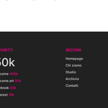
UNITY
SEZIONI
50k
Homepage
Chi siamo
Studio
icame
456k
Archivio
came.art
95k
Contatti
ebook
83k
erest
16k