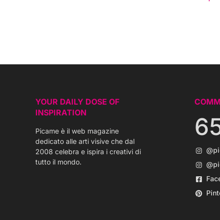
YOUR DAILY DOSE OF
COMM
INSPIRATION
6
Picame è il web magazine
dedicato alle arti visive che dal
@p
2008 celebra e ispira i creativi di
tutto il mondo.
@pi
Fac
Pint