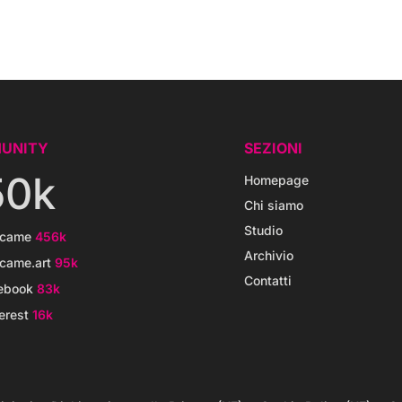
UNITY
SEZIONI
50k
Homepage
Chi siamo
Studio
icame
456k
Archivio
came.art
95k
Contatti
ebook
83k
erest
16k