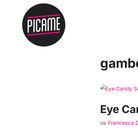
gamb
Eye Ca
da
Francesca 