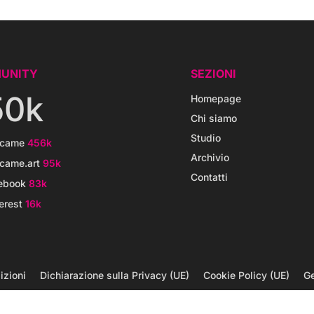
UNITY
SEZIONI
50k
Homepage
Chi siamo
Studio
icame
456k
Archivio
came.art
95k
Contatti
ebook
83k
erest
16k
izioni
Dichiarazione sulla Privacy (UE)
Cookie Policy (UE)
Ge