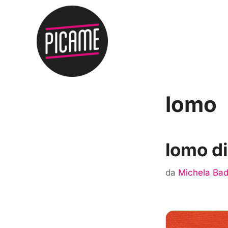
lomo
lomo d
da
Michela Ba