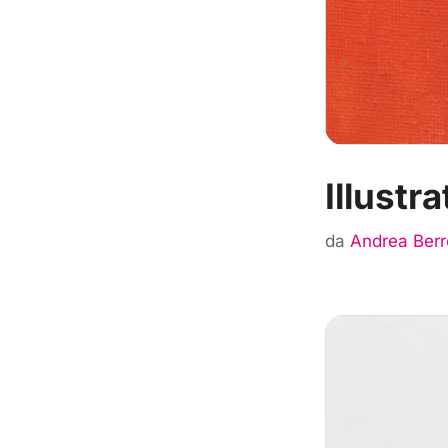
Illust
da
Andrea Berr