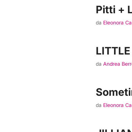
Pitti +
da
Eleonora Car
LITTL
da
Andrea Berr
Someti
da
Eleonora Car