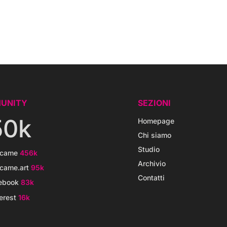
UNITY
SEZIONI
50k
Homepage
Chi siamo
Studio
icame
456k
Archivio
came.art
95k
Contatti
ebook
83k
erest
16k