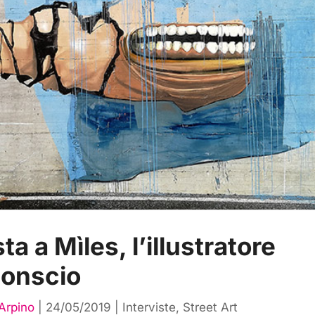
ta a Mìles, l’illustratore
conscio
Arpino
|
24/05/2019
|
Interviste
,
Street Art