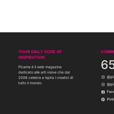
YOUR DAILY DOSE OF
COMM
INSPIRATION
6
Picame è il web magazine
dedicato alle arti visive che dal
@p
2008 celebra e ispira i creativi di
tutto il mondo.
@pi
Fac
Pint