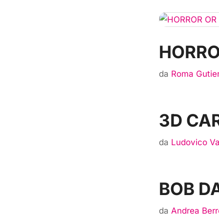
HORRO
da
Roma Gutie
3D CA
da
Ludovico Va
BOB D
da
Andrea Berr