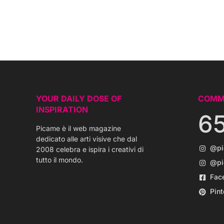
YOUR DAILY DOSE OF
COMM
INSPIRATION
6
Picame è il web magazine
dedicato alle arti visive che dal
@p
2008 celebra e ispira i creativi di
tutto il mondo.
@pi
Fac
Pint