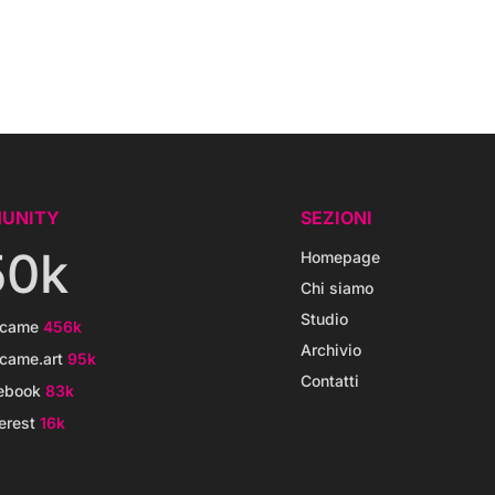
UNITY
SEZIONI
50k
Homepage
Chi siamo
Studio
icame
456k
Archivio
came.art
95k
Contatti
ebook
83k
erest
16k