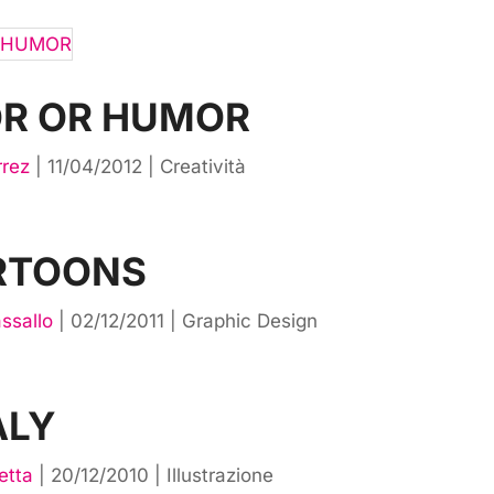
R OR HUMOR
rrez
|
11/04/2012
|
Creatività
RTOONS
ssallo
|
02/12/2011
|
Graphic Design
ALY
etta
|
20/12/2010
|
Illustrazione