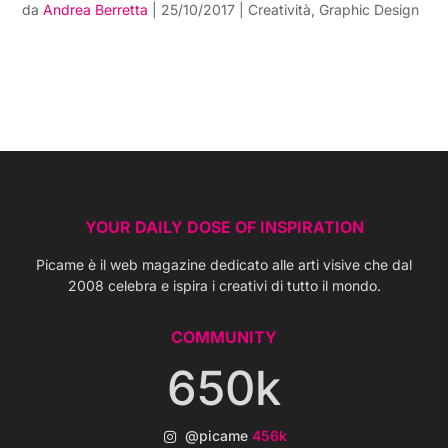
da
Andrea Berretta
|
25/10/2017
|
Creatività
,
Graphic Design
YOUR DAILY DOSE OF INSPIRATION
Picame è il web magazine dedicato alle arti visive che dal
2008 celebra e ispira i creativi di tutto il mondo.
COMMUNITY
650k
@picame
456k