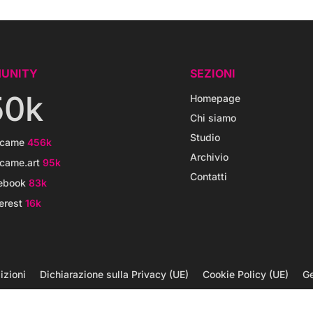
UNITY
SEZIONI
50k
Homepage
Chi siamo
Studio
icame
456k
Archivio
came.art
95k
Contatti
ebook
83k
erest
16k
izioni
Dichiarazione sulla Privacy (UE)
Cookie Policy (UE)
Ge