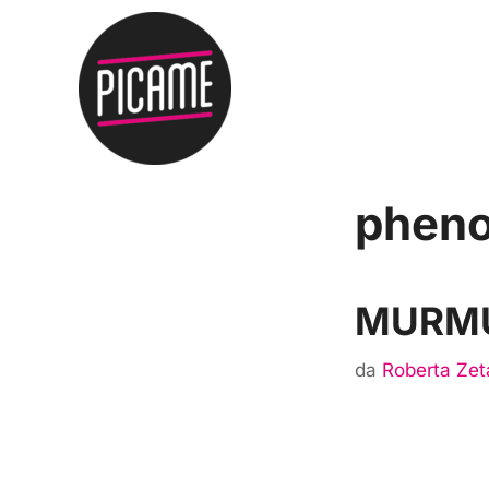
phen
MURM
da
Roberta Zet