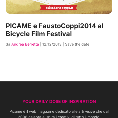
PICAME e FaustoCoppi2014 al
Bicycle Film Festival
da
Andrea Berretta
|
12/12/2013
|
Save the date
YOUR DAILY DOSE OF INSPIRATION
Picame è il web magazine dedicato alle arti visive che dal
2008 celebra e ispira i creativi di tutto il mondo.