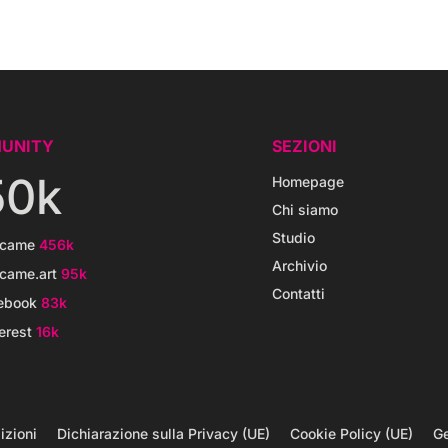
UNITY
SEZIONI
50k
Homepage
Chi siamo
Studio
icame
456k
Archivio
came.art
95k
Contatti
ebook
83k
erest
16k
izioni
Dichiarazione sulla Privacy (UE)
Cookie Policy (UE)
Ge