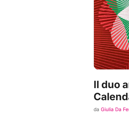
Il duo 
Calend
da
Giulia Da F