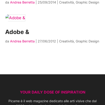
da
Andrea Berretta
|
25/09/2014
|
Creatività
,
Graphic Design
Adobe &
da
Andrea Berretta
|
27/06/2012
|
Creatività
,
Graphic Design
YOUR DAILY DOSE OF INSPIRATION
Picame è il web magazine dedicato alle arti visive che dal