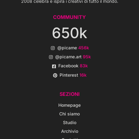
2008 celebra e ispira i creativi di tutto il mondo.
COMMUNITY
650k
@picame
456k
@picame.art
95k
Facebook
83k
Pinterest
16k
SEZIONI
Homepage
Chi siamo
Studio
Archivio