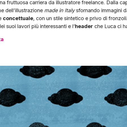
na fruttuosa carriera da illustratore freelance. Dalla ca
me dell’illustrazione
made in Italy
sfornando immagini da
te
concettuale
, con un stile sintetico e privo di fronzol
i suoi lavori più interessanti e l’
header
che Luca ci ha
ta