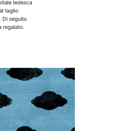
pitale tedesca
l taglio
i.
Di seguito
 regalato.