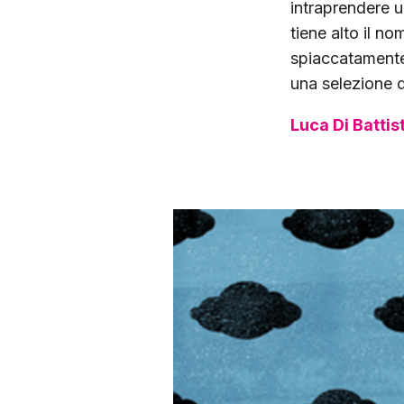
intraprendere u
tiene alto il no
spiaccatamen
una selezione de
Luca Di Battis