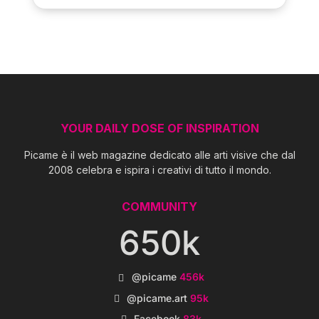
YOUR DAILY DOSE OF INSPIRATION
Picame è il web magazine dedicato alle arti visive che dal
2008 celebra e ispira i creativi di tutto il mondo.
COMMUNITY
650k
@picame
456k
@picame.art
95k
Facebook
83k