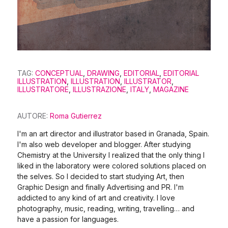
TAG:
CONCEPTUAL
,
DRAWING
,
EDITORIAL
,
EDITORIAL
ILLUSTRATION
,
ILLUSTRATION
,
ILLUSTRATOR
,
ILLUSTRATORE
,
ILLUSTRAZIONE
,
ITALY
,
MAGAZINE
AUTORE:
Roma Gutierrez
I'm an art director and illustrator based in Granada, Spain.
I'm also web developer and blogger. After studying
Chemistry at the University I realized that the only thing I
liked in the laboratory were colored solutions placed on
the selves. So I decided to start studying Art, then
Graphic Design and finally Advertising and PR. I'm
addicted to any kind of art and creativity. I love
photography, music, reading, writing, travelling… and
have a passion for languages.