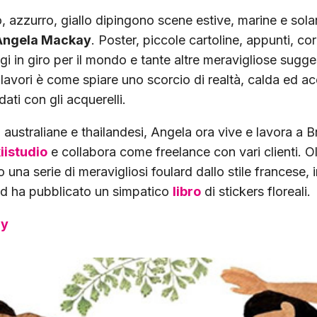
 azzurro, giallo dipingono scene estive, marine e solar
Angela Mackay
. Poster, piccole cartoline, appunti, cor
gi in giro per il mondo e tante altre meravigliose sugge
 lavori è come spiare uno scorcio di realtà, calda ed ac
 dati con gli acquerelli.
e, australiane e thailandesi, Angela ora vive e lavora a
iistudio
e collabora come freelance con vari clienti. Ol
una serie di meravigliosi foulard dallo stile francese, i
ed ha pubblicato un simpatico
libro
di stickers floreali.
ay