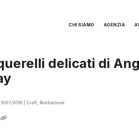
CHI SIAMO
AGENZIA
A
querelli delicati di An
ay
|
9/07/2018
|
Craft
,
Illustrazione