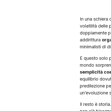
In una schiera d
volatilità dell
doppiamente pi
addirittura
orga
minimalisti di d
E questo solo p
mondo sorprend
semplicità co
equilibrio dovut
predilezione pe
un’evoluzione st
Il resto è stori