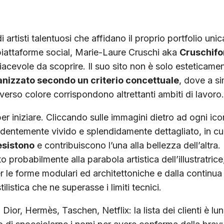
i artisti talentuosi che affidano il proprio portfolio uni
e piattaforme social, Marie-Laure Cruschi aka
Cruschif
acevole da scoprire.
Il suo sito non è solo esteticame
nizzato secondo un criterio concettuale
, dove a si
iverso colore corrispondono altrettanti ambiti di lavoro.
er iniziare. Cliccando sulle immagini dietro ad ogni icon
entemente vivido e splendidamente dettagliato, in cu
esistono
e contribuiscono l’una alla bellezza dell’altra
o probabilmente alla parabola artistica dell’illustratrice
r le forme modulari ed architettoniche e dalla continua
ilistica che ne superasse i limiti tecnici.
a. Dior, Hermès, Taschen, Netflix: la lista dei clienti è l