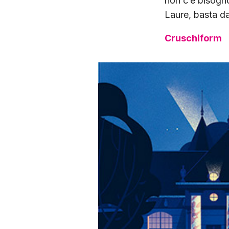
non c’è bisogno
Laure, basta d
Cruschiform