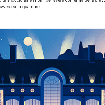
 di snocciolarne i nomi per avere conferma della brav
avvero solo guardare.