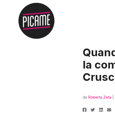
Quando
la com
Crusc
da
Roberta Zeta
|