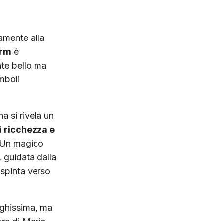
camente alla
orm
è
nte bello ma
mboli
a si rivela un
i
ricchezza e
. Un magico
, guidata dalla
 spinta verso
unghissima, ma