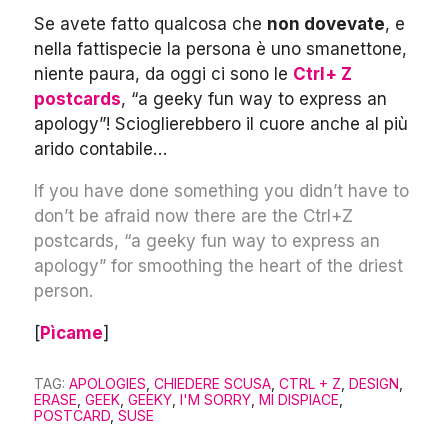
Se avete fatto qualcosa che
non dovevate
, e
nella fattispecie la persona è uno smanettone,
niente paura, da oggi ci sono le
Ctrl+ Z
postcards
, “a geeky fun way to express an
apology”! Scioglierebbero il cuore anche al più
arido contabile…
If you have done something you didn’t have to
don’t be afraid now there are the Ctrl+Z
postcards, “a geeky fun way to express an
apology” for smoothing the heart of the driest
person.
[
Pìcame
]
TAG:
APOLOGIES
,
CHIEDERE SCUSA
,
CTRL + Z
,
DESIGN
,
ERASE
,
GEEK
,
GEEKY
,
I'M SORRY
,
MI DISPIACE
,
POSTCARD
,
SUSE