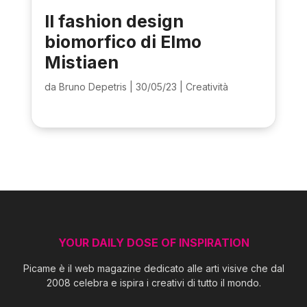
Il fashion design
biomorfico di Elmo
Mistiaen
da
Bruno Depetris
|
30/05/23
|
Creatività
YOUR DAILY DOSE OF INSPIRATION
Picame è il web magazine dedicato alle arti visive che dal
2008 celebra e ispira i creativi di tutto il mondo.