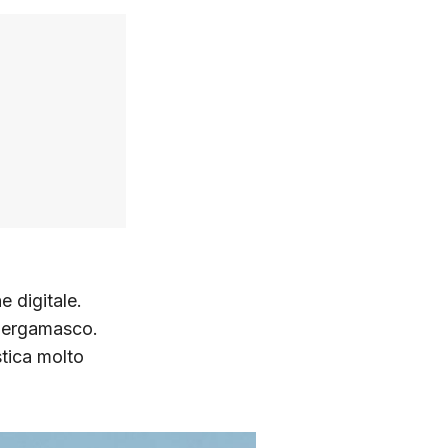
e digitale.
 bergamasco.
tica molto