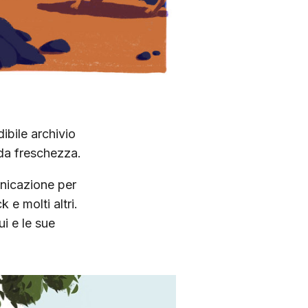
ibile archivio
vida freschezza.
unicazione per
e molti altri.
i e le sue