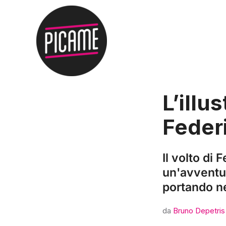
L’illu
Federi
Il volto di 
un'avventura
portando nei
da
Bruno Depetris