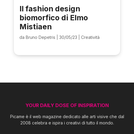
Il fashion design
biomorfico di Elmo
Mistiaen
da
Bruno Depetris
|
30/05/23
|
Creatività
YOUR DAILY DOSE OF INSPIRATION
Picame è il web magazine dedicato alle arti visive che dal
2008 celebra e ispira i creativi di tutto il mondo.