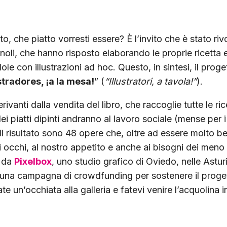
to, che piatto vorresti essere? È l’invito che è stato rivo
agnoli, che hanno risposto elaborando le proprie ricetta 
e con illustrazioni ad hoc.
Questo, in sintesi, il proge
stradores, ¡a la mesa!
” (
“Illustratori, a tavola!”
).
derivanti dalla vendita del libro, che raccoglie tutte le ric
 dei piatti dipinti andranno al lavoro sociale (mense per 
 Il risultato sono 48 opere che, oltre ad essere molto bel
 occhi, al nostro appetito e anche ai bisogni dei meno 
a da
Pixelbox
, uno studio grafico di Oviedo, nelle Astur
 una campagna di crowdfunding per sostenere il proget
ate un’occhiata alla galleria e fatevi venire l’acquolina 