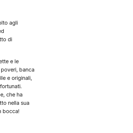
lto agli
ed
tto di
ette e le
i poveri, banca
le e originali,
fortunati.
ie, che ha
to nella sua
in bocca!