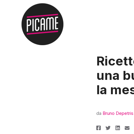
Ricett
una b
la me
da
Bruno Depetris