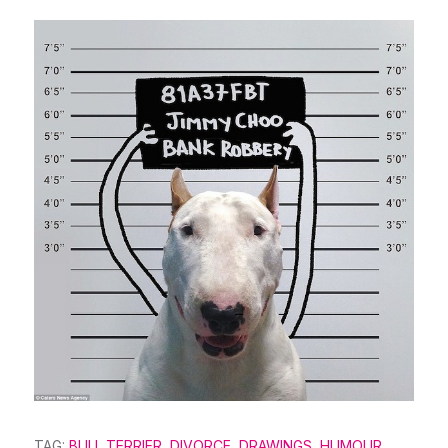
TAG:
BULL TERRIER
,
DIVORCE
,
DRAWINGS
,
HUMOUR
,