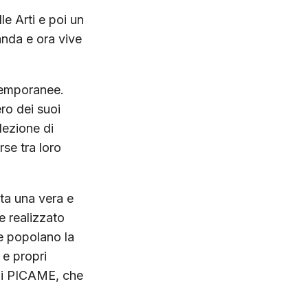
le Arti e poi un
anda e ora vive
ntemporanee.
ero dei suoi
llezione di
rse tra loro
ata una vera e
e realizzato
he popolano la
 e propri
i PICAME, che