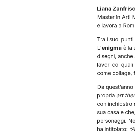
Liana Zanfris
Master in Arti 
e lavora a Rom
Tra i suoi punti
L’
enigma
è la 
disegni, anche s
lavori coi qual
come collage, fo
Da quest’anno L
propria
art the
con inchiostro 
sua casa e che,
personaggi. Nel
ha intitolato:
“A