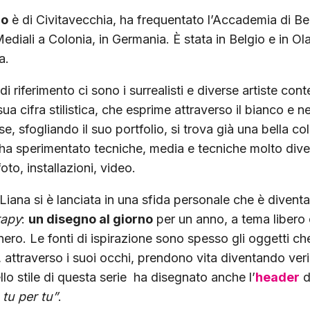
co
è di Civitavecchia, ha frequentato l’Accademia di Bel
Mediali a Colonia, in Germania. È stata in Belgio e in Ol
a.
 di riferimento ci sono i surrealisti e diverse artiste co
sua cifra stilistica, che esprime attraverso il bianco e n
e, sfogliando il suo portfolio, si trova già una bella co
i ha sperimentato tecniche, media e tecniche molto dive
to, installazioni, video.
iana si è lanciata in una sfida personale che è divent
rapy
:
un disegno al giorno
per un anno, a tema libero 
nero. Le fonti di ispirazione sono spesso gli oggetti c
 attraverso i suoi occhi, prendono vita diventando veri
lo stile di questa serie ha disegnato anche l’
header
d
 tu per tu”
.