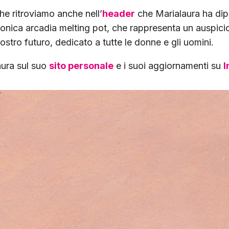
e ritroviamo anche nell’
header
che Marialaura ha dip
onica arcadia melting pot, che rappresenta un auspicio
nostro futuro, dedicato a tutte le donne e gli uomini.
aura sul suo
sito personale
e i suoi aggiornamenti su
I