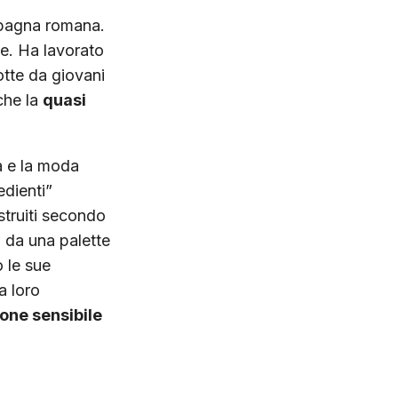
ampagna romana.
ne.
Ha lavorato
otte da giovani
che la
quasi
ra e la moda
edienti”
ostruiti secondo
i da una palette
 le sue
a loro
ione sensibile