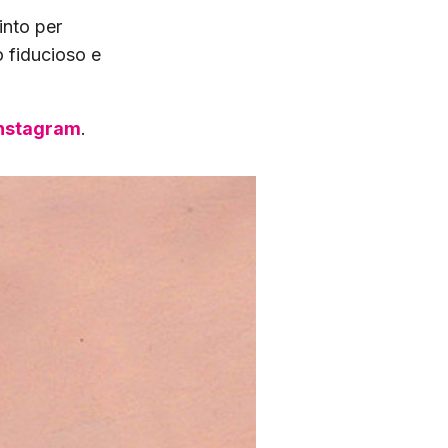
into per
 fiducioso e
nstagram
.