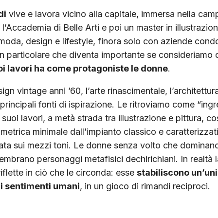
di
vive e lavora vicino alla capitale, immersa nella c
l’Accademia di Belle Arti e poi un master in illustrazio
 moda, design e lifestyle, finora solo con aziende cond
Un particolare che diventa importante se consideriamo 
uoi lavori ha come protagoniste le donne
.
sign vintage anni ’60, l’arte rinascimentale, l’architettu
principali fonti di ispirazione. Le ritroviamo come “ingr
suoi lavori, a metà strada tra illustrazione e pittura, c
etrica minimale dall’impianto classico e caratterizzat
ata sui mezzi toni. Le donne senza volto che dominano
mbrano personaggi metafisici dechirichiani. In realtà l
riflette in ciò che le circonda: esse
stabiliscono un’un
e i sentimenti umani
, in un gioco di rimandi reciproci.