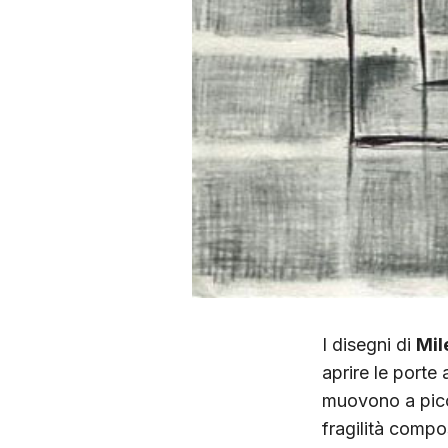
I disegni di
Mil
aprire le porte 
muovono a picco
fragilità compo