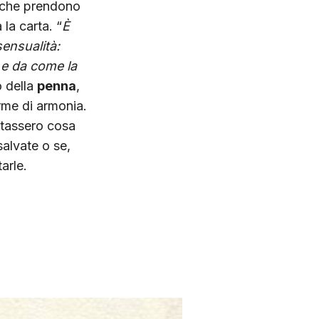
e, che prendono
 la carta.
“
È
ensualità:
 e da come la
 della
penna
,
orme di armonia.
ntassero cosa
alvate o se,
arle.