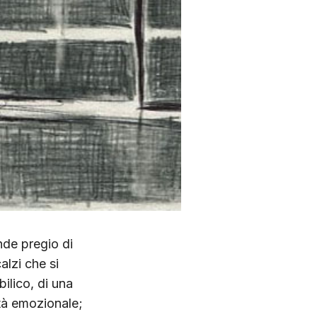
ande pregio di
alzi che si
ilico, di una
età emozionale;