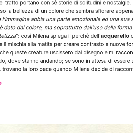
del tratto portano con sè storie di solitudini e nostalgi
rso la bellezza di un colore che sembra sfiorare appena
 l’immagine abbia una parte emozionale ed una sua s
è dato dal colore, ma soprattutto dall’uso della forma
ntetizza
“: così Milena spiega il perchè dell’
acquerello
o
e li mischia alla matita per creare contrasto e nuove f
o che queste creature uscissero dal disegno e mi racco
o, dove stanno andando; se sono in attesa di essere s
 trovano la loro pace quando Milena decide di raccont
o