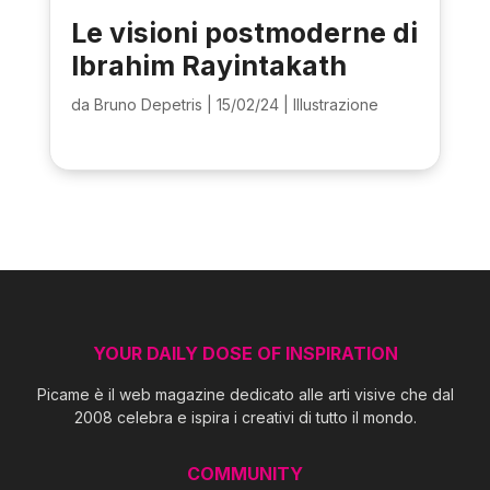
Le visioni postmoderne di
Ibrahim Rayintakath
da
Bruno Depetris
|
15/02/24
|
Illustrazione
YOUR DAILY DOSE OF INSPIRATION
Picame è il web magazine dedicato alle arti visive che dal
2008 celebra e ispira i creativi di tutto il mondo.
COMMUNITY