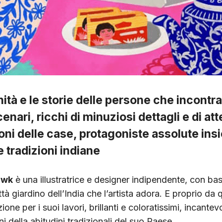
nità e le storie delle persone che incontra
cenari, ricchi di minuziosi dettagli e di a
oni delle case, protagoniste assolute ins
e tradizioni indiane
awk
è una illustratrice e designer indipendente, con ba
ttà giardino dell’India che l’artista adora. E proprio da 
ione per i suoi lavori, brillanti e coloratissimi, incantevo
i della abitudini tradizionali del suo Paese.