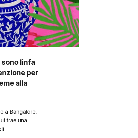
 sono linfa
ttenzione per
ieme alla
se a Bangalore,
qui trae una
li