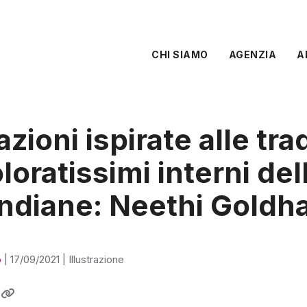
CHI SIAMO
AGENZIA
A
razioni ispirate alle tra
oloratissimi interni del
indiane: Neethi Gold
o
|
17/09/2021
|
Illustrazione