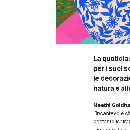
La quotidia
per i suoi s
le decorazi
natura e all
Neethi Goldh
l’incantevole ci
costante ispiraz
rappresentazion