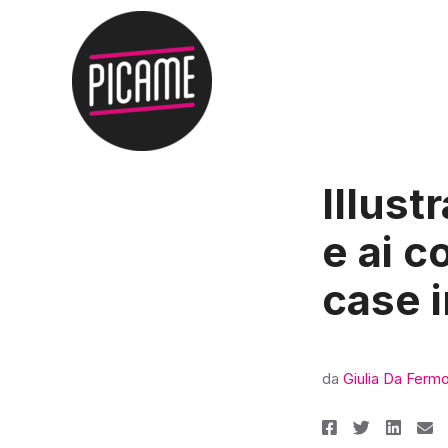
Illust
e ai c
case 
da
Giulia Da Ferm