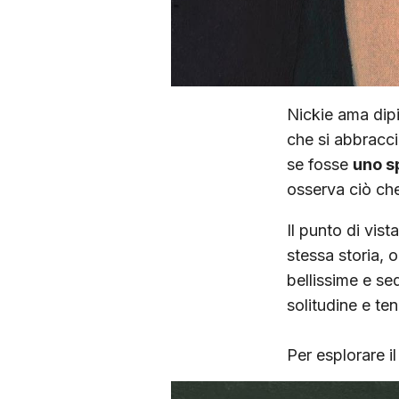
Nickie ama dipi
che si abbracc
se fosse
uno s
osserva ciò che
Il punto di vist
stessa storia, o 
bellissime e se
solitudine e te
Per esplorare i