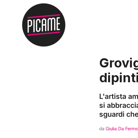
Grovig
dipint
L'artista a
si abbracci
sguardi che
da
Giulia Da Ferm