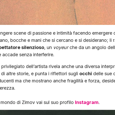
ngere scene di passione e intimità facendo emergere de
iano, bocche e mani che si cercano e si desiderano; li
pettatore silenzioso
, un
voyeur
che da un angolo del
 accade senza interferire.
a privilegiato dell’artista rivela anche una diversa interp
di altre storie, e punta i riflettori sugli
occhi
delle sue 
ducenti ma che mostrano anche fragilità e forza, deside
nerezza.
l mondo di Zimov vai sul suo profilo
Instagram
.