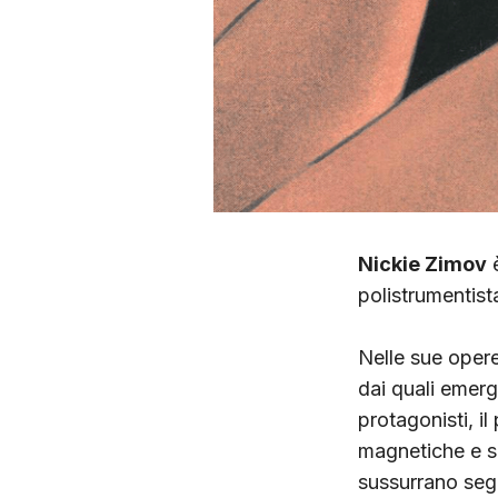
Nickie Zimov
è
polistrumentista
Nelle sue opere
dai quali emerg
protagonisti, il
magnetiche e se
sussurrano segr