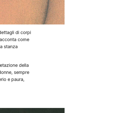
ttagli di corpi
 racconta come
la stanza
retazione della
donne, sempre
rio e paura,