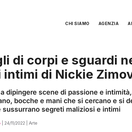
CHI SIAMO
AGENZIA
A
li di corpi e sguardi n
i intimi di Nickie Zimo
ma dipingere scene di passione e intimità,
ano, bocche e mani che si cercano e si d
 sussurrano segreti maliziosi e intimi
o
|
24/11/2022
|
Arte