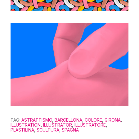
TAG:
ASTRATTISMO
,
BARCELLONA
,
COLORE
,
GIRONA
,
ILLUSTRATION
,
ILLUSTRATOR
,
ILLUSTRATORE
,
PLASTILINA
,
SCULTURA
,
SPAGNA