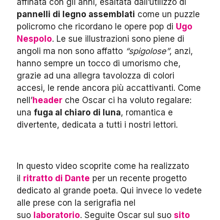
affinata con gli anni, esaltata dall’utilizzo di
pannelli di legno assemblati
come un puzzle
policromo che ricordano le opere pop di
Ugo
Nespolo
. Le sue illustrazioni sono piene di
angoli ma non sono affatto
“spigolose”
, anzi,
hanno sempre un tocco di umorismo che,
grazie ad una allegra tavolozza di colori
accesi, le rende ancora più accattivanti. Come
nell’
header
che Oscar ci ha voluto regalare:
una
fuga al chiaro di luna
, romantica e
divertente, dedicata a tutti i nostri lettori.
In questo video scoprite come ha realizzato
il
ritratto di Dante
per un recente progetto
dedicato al grande poeta. Qui invece lo vedete
alle prese con la serigrafia nel
suo
laboratorio
. Seguite Oscar sul suo
sito