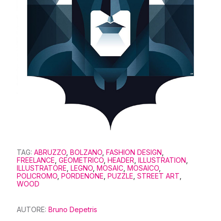
TAG:
ABRUZZO
,
BOLZANO
,
FASHION DESIGN
,
FREELANCE
,
GEOMETRICO
,
HEADER
,
ILLUSTRATION
,
ILLUSTRATORE
,
LEGNO
,
MOSAIC
,
MOSAICO
,
POLICROMO
,
PORDENONE
,
PUZZLE
,
STREET ART
,
WOOD
AUTORE:
Bruno Depetris