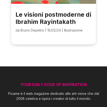
Le visioni postmoderne di
Ibrahim Rayintakath
da
Bruno Depetris
|
15/02/24
|
Illustrazione
YOUR DAILY DOSE OF INSPIRATION
Picame è il web magazine dedicato alle arti visive che dal
2008 celebra e ispira i creativi di tutto il mondo.