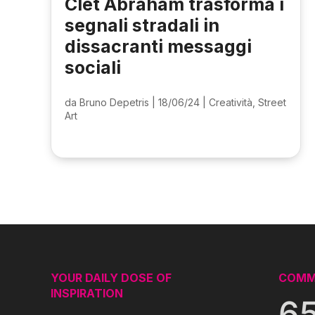
Clet Abraham trasforma i
segnali stradali in
dissacranti messaggi
sociali
da
Bruno Depetris
|
18/06/24
|
Creatività
,
Street
Art
YOUR DAILY DOSE OF
COMM
INSPIRATION
6