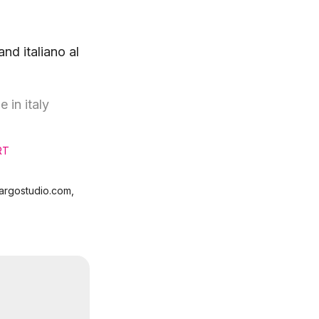
and italiano al
 in italy
RT
fargostudio.com,