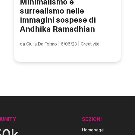
Minimalismo e
surrealismo nelle
immagini sospese di
Andhika Ramadhian
da
Giulia Da Fermo
|
6/06/23
|
Creatività
UNITY
SEZIONI
50k
Homepage