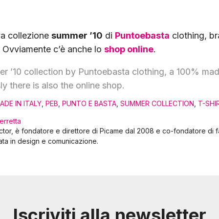
a collezione
summer ’10
di
Puntoebasta
clothing, br
 Ovviamente c’è anche lo
shop online
.
 ’10 collection by Puntoebasta clothing, a 100% made
y there is also the online shop.
ADE IN ITALY
,
PEB
,
PUNTO E BASTA
,
SUMMER COLLECTION
,
T-SHI
erretta
ector, è fondatore e direttore di Picame dal 2008 e co-fondatore di 
ata in design e comunicazione.
Iscriviti alla newsletter