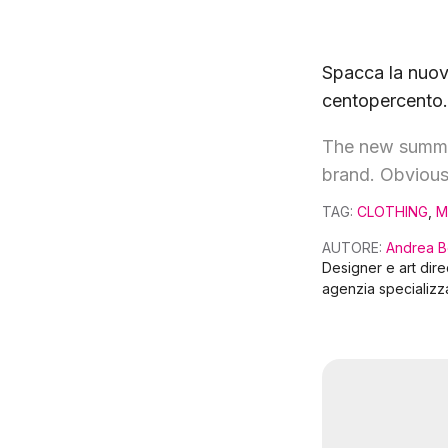
Spacca la nuov
centopercento.
The new summer
brand. Obviousl
TAG:
CLOTHING
,
M
AUTORE:
Andrea B
Designer e art dir
agenzia specializz