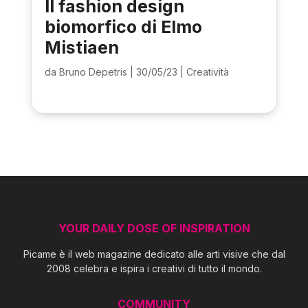
Il fashion design
biomorfico di Elmo
Mistiaen
da
Bruno Depetris
|
30/05/23
|
Creatività
YOUR DAILY DOSE OF INSPIRATION
Picame è il web magazine dedicato alle arti visive che dal
2008 celebra e ispira i creativi di tutto il mondo.
COMMUNITY