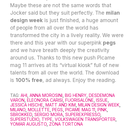
Maybe these are not the same words that
Jocker said but they suit perfectly. The
milan
design week
is just finished, a huge amount
of people from all over the world has
transformed the city in a lively reality. We were
there and this year with our superpink
pegs
and we have breath deeply the creativity
around us. Thanks to this new push Pìcame
mag 11 arrives at its “virtual kiosk” full of new
talents from all over the world. The download
is
100% free
, ad always. Enjoy the reading.
TAG:
AHI
,
ANNA MOROSINI
,
BIG HENRY
,
DESDEMONA
VARON
,
ELEONORA CARISI
,
FUORISALONE
,
ISSUE
,
JESSICA HISCHE
,
MATT AND KIM
,
MILAN DESIGN WEEK
,
MILANO
,
MOLLETTE
,
PEGS
,
PICAME MAG 11
,
PINK
,
SBROKKED
,
SERGIO MORA
,
SUPEREXPRESSO
,
SUPERSTUDIO
,
TYPE
,
VOLKSWAGEN TRANSPORTER
,
YOMAR AUGUSTO
,
ZONA TORTONA