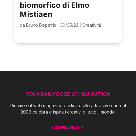
biomorfico di Elmo
Mistiaen
da
Bruno Depetris
|
30/05/23
|
Creatività
YOUR DAILY DOSE OF INSPIRATION
Picame è il web magazine dedicato alle arti visive che dal
2008 celebra e ispira i creativi di tutto il mondo.
COMMUNITY