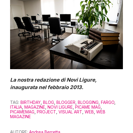
La nostra redazione di Novi Ligure,
inaugurata nel febbraio 2013.
TAG:
BIRTHDAY
,
BLOG
,
BLOGGER
,
BLOGGING
,
FARGO
,
ITALIA
,
MAGAZINE
,
NOVI LIGURE
,
PICAME MAG
,
PICAMEMAG
,
PROJECT
,
VISUAL ART
,
WEB
,
WEB
MAGAZINE
AUTORE:
Andrea Berretta