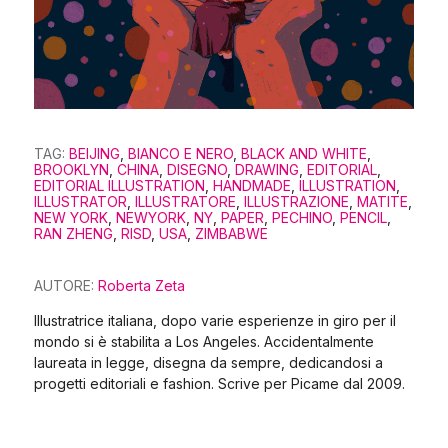
TAG:
BEIJING
,
BIANCO E NERO
,
BLACK AND WHITE
,
BROOKLYN
,
CHINA
,
DISEGNO
,
DRAWING
,
EDITORIAL
,
EDITORIAL ILLUSTRATION
,
HANDMADE
,
ILLUSTRATION
,
ILLUSTRATOR
,
ILLUSTRATORE
,
ILLUSTRAZIONE
,
MATITE
,
NEW YORK
,
NEWYORK
,
NY
,
PAPER
,
PECHINO
,
PENCIL
,
RAN ZHENG
,
RISD
,
USA
,
ZIMBABWE
AUTORE:
Roberta Zeta
Illustratrice italiana, dopo varie esperienze in giro per il
mondo si è stabilita a Los Angeles. Accidentalmente
laureata in legge, disegna da sempre, dedicandosi a
progetti editoriali e fashion. Scrive per Picame dal 2009.