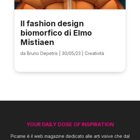
Il fashion design
biomorfico di Elmo
Mistiaen
da
Bruno Depetris
|
30/05/23
|
Creatività
YOUR DAILY DOSE OF INSPIRATION
Picame è il web magazine dedicato alle arti visive che dal