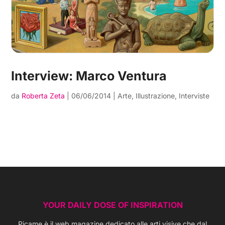
Interview: Marco Ventura
da
Roberta Zeta
|
06/06/2014
|
Arte
,
Illustrazione
,
Interviste
YOUR DAILY DOSE OF INSPIRATION
Picame è il web magazine dedicato alle arti visive che dal