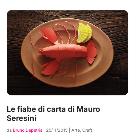
Le fiabe di carta di Mauro
Seresini
da
Bruno Depetris
|
25/11/2015
|
Arte
,
Craft