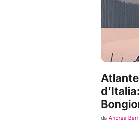
Atlante
d’Itali
Bongio
da
Andrea Berr