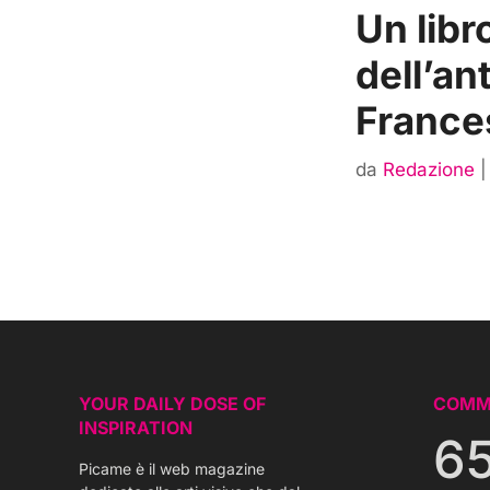
Un libr
dell’ant
France
da
Redazione
YOUR DAILY DOSE OF
COMM
INSPIRATION
6
Picame è il web magazine