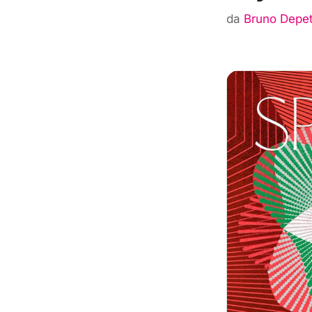
da
Bruno Depet