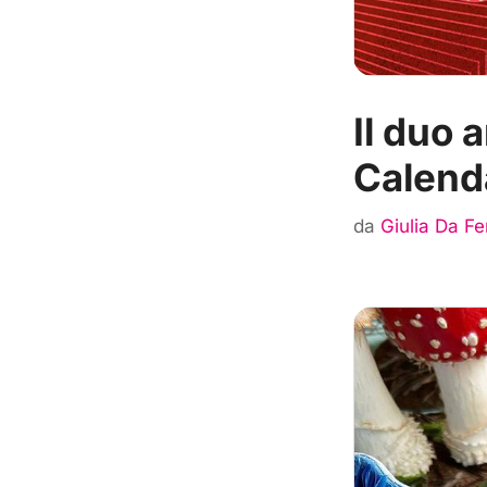
Il duo 
Calend
da
Giulia Da F