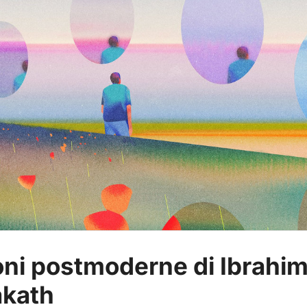
oni postmoderne di Ibrahi
akath