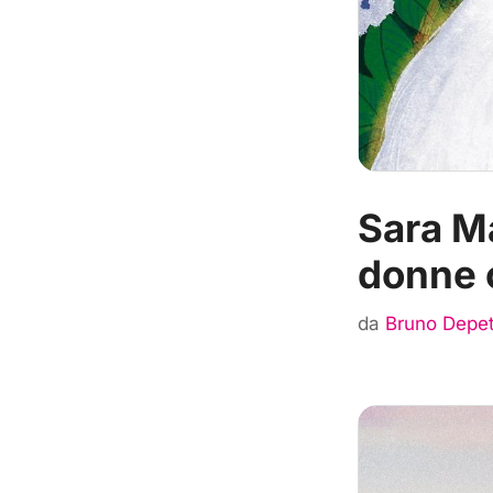
Sara Ma
donne c
da
Bruno Depet