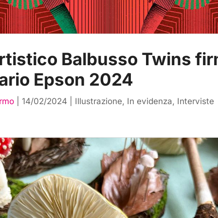
artistico Balbusso Twins fir
ario Epson 2024
ermo
|
14/02/2024
|
Illustrazione
,
In evidenza
,
Interviste