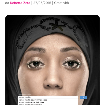
da
Roberta Zeta
|
27/05/2015
|
Creatività