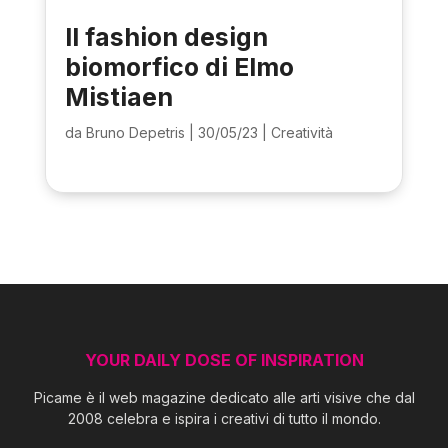
Il fashion design
biomorfico di Elmo
Mistiaen
da
Bruno Depetris
|
30/05/23
|
Creatività
YOUR DAILY DOSE OF INSPIRATION
Picame è il web magazine dedicato alle arti visive che dal
2008 celebra e ispira i creativi di tutto il mondo.