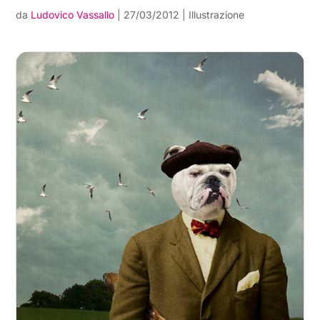
da
Ludovico Vassallo
|
27/03/2012
|
Illustrazione