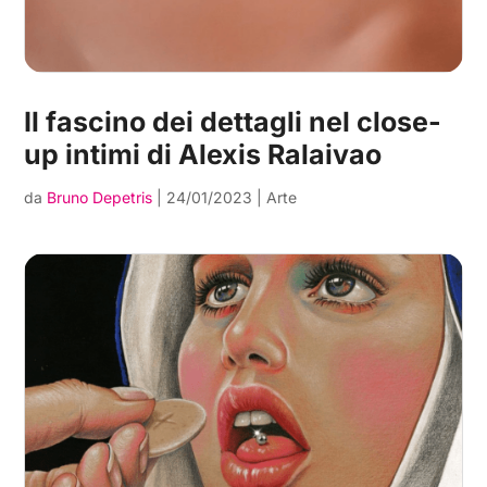
Il fascino dei dettagli nel close-
up intimi di Alexis Ralaivao
da
Bruno Depetris
|
24/01/2023
|
Arte