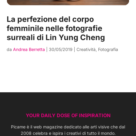
La perfezione del corpo
femminile nelle fotografie
surreali di Lin Yung Cheng
da
Andrea Berretta
|
30/05/2019
|
Creatività
,
Fotografia
YOUR DAILY DOSE OF INSPIRATION
Picame è il web magazine dedicato alle arti visive che dal
2008 celebra e ispira i creativi di tutto il mondo.