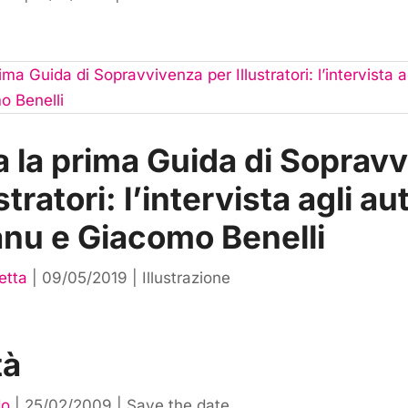
a la prima Guida di Soprav
stratori: l’intervista agli au
anu e Giacomo Benelli
etta
|
09/05/2019
|
Illustrazione
tà
do
|
25/02/2009
|
Save the date