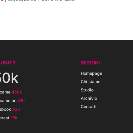
UNITY
SEZIONI
50k
Homepage
Chi siamo
Studio
icame
456k
Archivio
came.art
95k
Contatti
ebook
83k
erest
16k