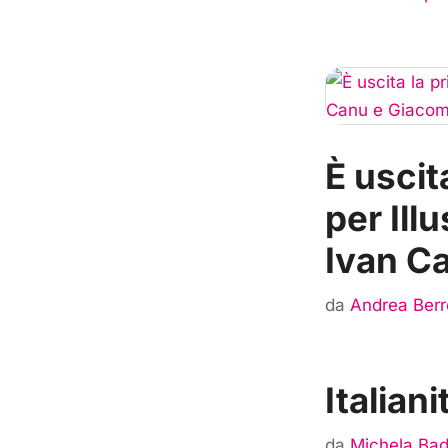
È uscit
per Illu
Ivan C
da
Andrea Berr
Italiani
da
Michela Ba