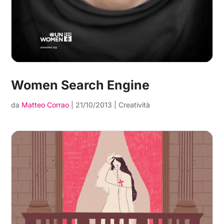
Women Search Engine
da
Matteo Corrao
|
21/10/2013
|
Creatività