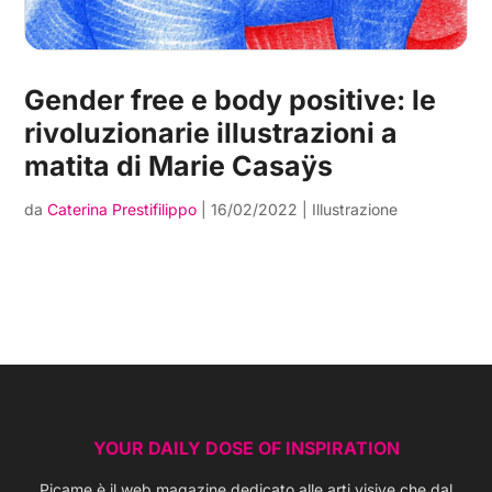
Gender free e body positive: le
rivoluzionarie illustrazioni a
matita di Marie Casaÿs
da
Caterina Prestifilippo
|
16/02/2022
|
Illustrazione
YOUR DAILY DOSE OF INSPIRATION
Picame è il web magazine dedicato alle arti visive che dal